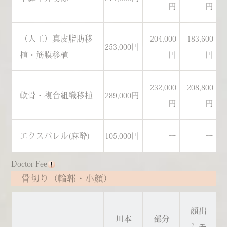
円
円
（人工）真皮脂肪移
204,000
183,600
253,000円
23
植・筋膜移植
円
円
232,000
208,800
軟骨・複合組織移植
289,000円
27
円
円
エクスパレル(麻酔)
105,000円
ー
ー
Doctor Fee
骨切り（輪郭・小顔）
顔出
川本
部分