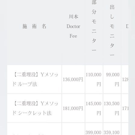
部
出
分
川本
し
川
モ
施 術 名
Doctor
モ
Doc
ニ
Fee
ニ
Fe
タ
タ
ー
ー
【二重埋没】Yメソッ
110,000
99,000
136,000円
128,0
ド ループ法
円
円
【二重埋没】Yメソッ
145,000
130,500
181,000円
171,0
ド シークレット法
円
円
399,000
359,100