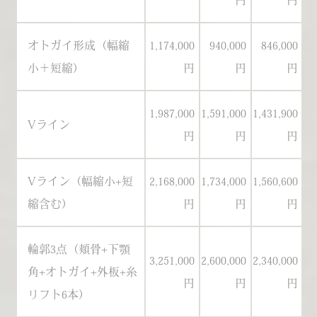
円
円
オトガイ形成（幅縮
1,174,000
940,000
846,000
1
小＋短縮）
円
円
円
1,987,000
1,591,000
1,431,900
1
Vライン
円
円
円
Vライン（幅縮小+短
2,168,000
1,734,000
1,560,600
2
縮含む）
円
円
円
輪郭3点（頬骨+下顎
3,251,000
2,600,000
2,340,000
3
角+オトガイ+外板+糸
円
円
円
リフト6本）