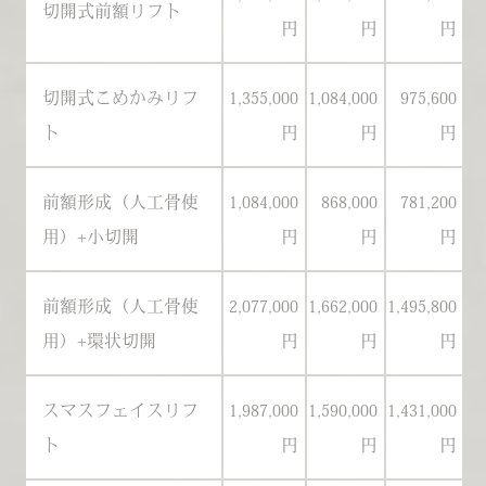
切開式前額リフト
円
円
円
切開式こめかみリフ
1,355,000
1,084,000
975,600
1
ト
円
円
円
前額形成（人工骨使
1,084,000
868,000
781,200
1
用）+小切開
円
円
円
前額形成（人工骨使
2,077,000
1,662,000
1,495,800
1
用）+環状切開
円
円
円
スマスフェイスリフ
1,987,000
1,590,000
1,431,000
1
ト
円
円
円