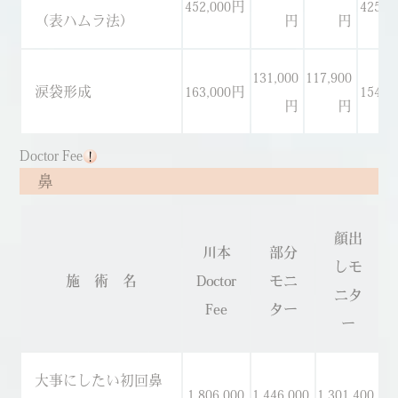
452,000円
425,0
（表ハムラ法）
円
円
131,000
117,900
涙袋形成
163,000円
154,0
円
円
Doctor Fee
鼻
顔出
川本
部分
しモ
施 術 名
Doctor
モニ
ニタ
Fee
ター
ー
大事にしたい初回鼻
1,806,000
1,446,000
1,301,400
1