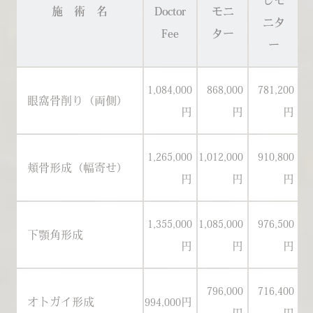
しモ
施 術 名
Doctor
モニ
ニタ
Fee
ター
ー
1,084,000
868,000
781,200
1
眼窩骨削り（両側）
円
円
円
1,265,000
1,012,000
910,800
1
頬骨形成（幅寄せ）
円
円
円
1,355,000
1,085,000
976,500
1
下顎角形成
円
円
円
796,000
716,400
オトガイ形成
994,000円
93