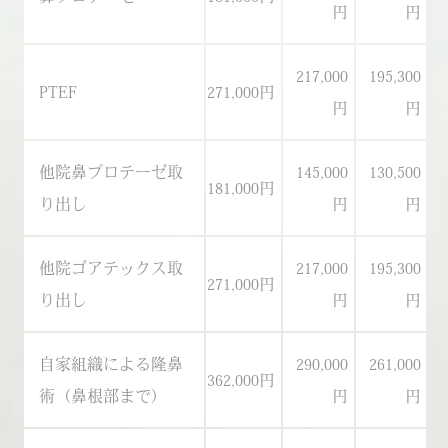
円
円
217,000
195,300
PTEF
271,000円
25
円
円
他院鼻プロテーゼ取
145,000
130,500
181,000円
17
り出し
円
円
他院ゴアテックス取
217,000
195,300
271,000円
25
り出し
円
円
自家組織による隆鼻
290,000
261,000
362,000円
34
術（鼻根部まで）
円
円