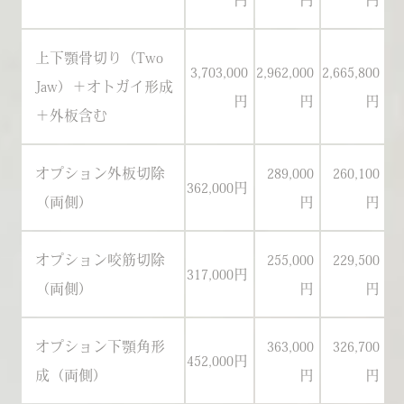
円
円
円
上下顎骨切り（Two
3,703,000
2,962,000
2,665,800
3
Jaw）＋オトガイ形成
円
円
円
＋外板含む
オプション外板切除
289,000
260,100
362,000円
34
（両側）
円
円
オプション咬筋切除
255,000
229,500
317,000円
29
（両側）
円
円
オプション下顎角形
363,000
326,700
452,000円
42
成（両側）
円
円