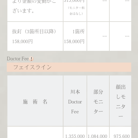
315,000円
より金額の変動がご
ー
ー
（モニター料
ざいます。
金はなし）
抜釘（3箇所目以降）
1箇所
ー
ー
158,000円
158,000円
Doctor Fee
フェイスライン
顔出
川本
部分
しモ
施 術 名
Doctor
モニ
ニタ
Fee
ター
ー
1,355,000
1,084,000
975,600
1