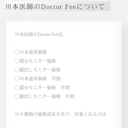
-川本 幸司
川本医師のDoctor Feeについて
デザイナー
-山口 憲昭
よくあるご質問
-松浦 顕
お問い合わせ
川本医師のDoctor Feeは、
-橋口 晋一郎
オンラインストア
-川本 幸司
◯川本通常価格
◯部分モニター価格
-AYAKA
◯顔出しモニター価格
◯川本通常価格 早割
◯部分モニター価格 早割
◯顔出しモニター価格 早割
の６種類の価格設定があり、対象となるのは