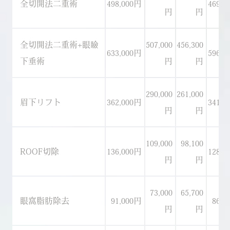
全切開法二重術
498,000円
469,0
円
円
全切開法二重術+眼瞼
507,000
456,300
633,000円
596,0
下垂術
円
円
290,000
261,000
眉下リフト
362,000円
341,0
円
円
109,000
98,100
ROOF切除
136,000円
128,0
円
円
73,000
65,700
眼窩脂肪除去
91,000円
86,0
円
円