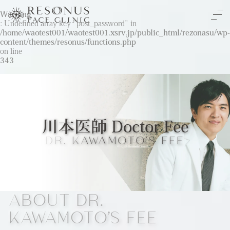
Warning
: Undefined array key "post_password" in
/home/waotest001/waotest001.xsrv.jp/public_html/rezonasu/wp-
content/themes/resonus/functions.php
TOP
on line
343
クリニックについて
治療をご検討の方へ
-初めての方へ
川本医師 Doctor Fee
施術メニュー
DR. KAWAMOTO'S FEE
-未成年の方へ
症例
料金表
-通常料金
ABOUT DR.
ご予約と全体の流れ
KAWAMOTO'S FEE
-橋口 晋一郎
ビューティーウェルネス