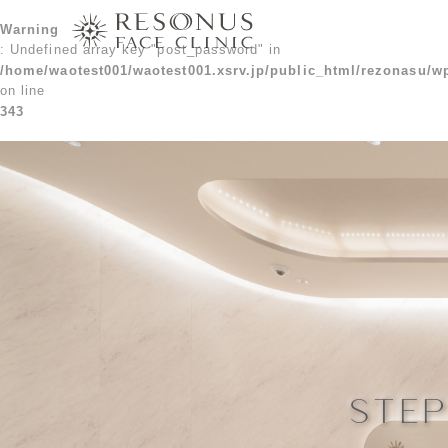
Warning
: Undefined array key "post_password" in
/home/waotest001/waotest001.xsrv.jp/public_html/rezonasu/w
on line
343
STE