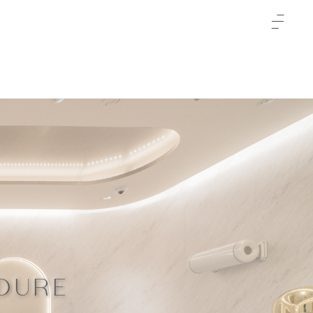
TOP
クリニックについて
治療をご検討の方へ
-初めての方へ
施術メニュー
-未成年の方へ
症例
料金表
-通常料金
ご予約と全体の流れ
-橋口 晋一郎
ビューティーウェルネス
-川本 幸司
デザイナー
DURE
-山口 憲昭
よくあるご質問