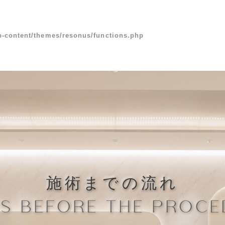
p-content/themes/resonus/functions.php
施術までの流れ
PS BEFORE THE PROCE