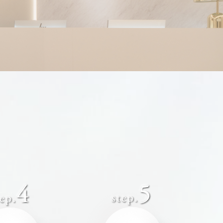
-松浦 顕
お問い合わせ
-橋口 晋一郎
オンラインストア
-川本 幸司
-AYAKA