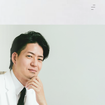
TOP
クリニックについて
治療をご検討の方へ
-初めての方へ
施術メニュー
-未成年の方へ
症例
料金表
-通常料金
ご予約と全体の流れ
-橋口 晋一郎
ビューティーウェルネス
-川本 幸司
デザイナー
-山口 憲昭
よくあるご質問