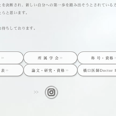
とを決断され、新しい自分への第一歩を踏み出そうとされている
たらと思います。
お待ちしております。
歴
所 属 学 会
称 号・資格
 表
論文・研究・資格
橋口医師Doctor 