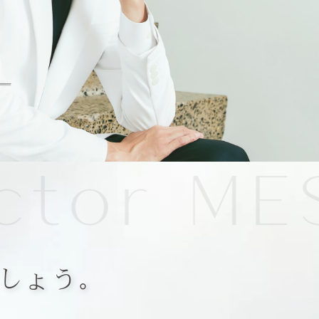
-松浦 顕
お問い合わせ
-橋口 晋一郎
オンラインストア
-川本 幸司
-AYAKA
tor
MES
しょう。