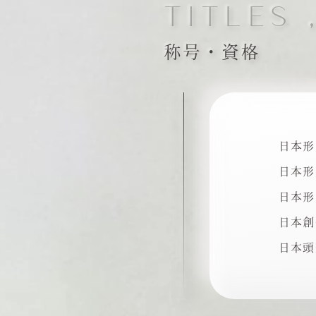
TITLES 
称号・資格
日本形
日本形
日本形
日本創
日本頭