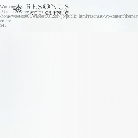
Warning
: Undefined array key "post_password" in
/home/waotest001/waotest001.xsrv.jp/public_html/rezonasu/wp-content/themes/
on line
343