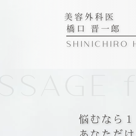
美容外科医
橋口 晋一郎
SHINICHIRO 
SAGE f
悩むなら１
あなただけ