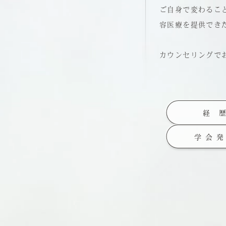
ご自身で変わるこ
容医療を提供でき
カウンセリングで
経 
学 会 発